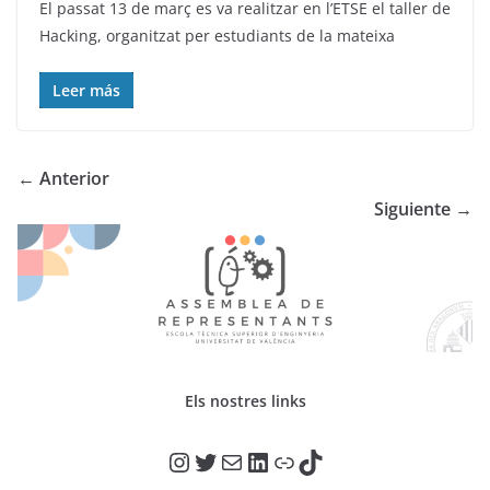
El passat 13 de març es va realitzar en l’ETSE el taller de
Hacking, organitzat per estudiants de la mateixa
Leer más
← Anterior
Siguiente →
Els nostres links
@adr_etse_uv
@adr_etse_uv
Mail
LinkedIn
Link
TikTok